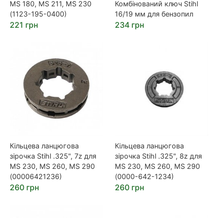
MS 180, MS 211, MS 230
Комбінований ключ Stihl
(1123-195-0400)
16/19 мм для бензопил
221 грн
234 грн
Кільцева ланцюгова
Кільцева ланцюгова
зірочка Stihl .325", 7z для
зірочка Stihl .325", 8z для
MS 230, MS 260, MS 290
MS 230, MS 260, MS 290
(00006421236)
(0000-642-1234)
260 грн
260 грн