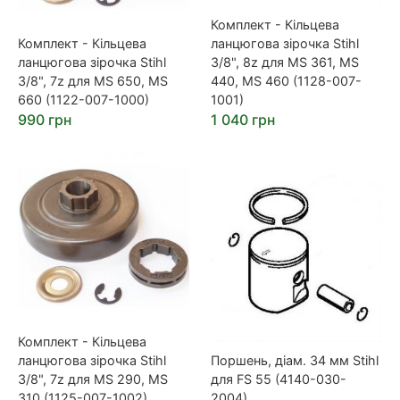
Комплект - Кільцева
Комплект - Кільцева
ланцюгова зірочка Stihl
ланцюгова зірочка Stihl
3/8", 8z для MS 361, MS
3/8", 7z для MS 650, MS
440, MS 460 (1128-007-
660 (1122-007-1000)
1001)
990 грн
1 040 грн
Комплект - Кільцева
ланцюгова зірочка Stihl
Поршень, діам. 34 мм Stihl
3/8", 7z для MS 290, MS
для FS 55 (4140-030-
310 (1125-007-1002)
2004)