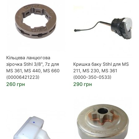
Кільцева ланцюгова
зірочка Stihl 3/8", 7z для
Кришка баку Stihl для MS
MS 361, MS 440, MS 660
211, MS 230, MS 361
(00006421223)
(0000-350-0533)
260 грн
290 грн