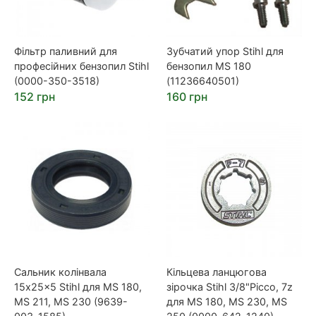
Фільтр паливний для
Зубчатий упор Stihl для
професійних бензопил Stihl
бензопил MS 180
(0000-350-3518)
(11236640501)
152 грн
160 грн
Сальник колінвала
Кільцева ланцюгова
15x25x5 Stihl для MS 180,
зірочка Stihl 3/8"Picco, 7z
MS 211, MS 230 (9639-
для MS 180, MS 230, MS