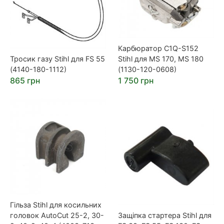
Карбюратор C1Q-S152
Тросик газу Stihl для FS 55
Stihl для MS 170, MS 180
(4140-180-1112)
(1130-120-0608)
865 грн
1 750 грн
Гільза Stihl для косильних
головок AutoCut 25-2, 30-
Защіпка стартера Stihl для