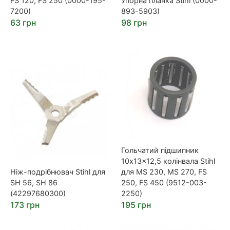
FS 120, FS 250 (0000-195-
Упорна планка Stihl (0000-
7200)
893-5903)
63 грн
98 грн
Гольчатий підшипник
10x13x12,5 колінвала Stihl
Ніж-подрібнювач Stihl для
для MS 230, MS 270, FS
SH 56, SH 86
250, FS 450 (9512-003-
(42297680300)
2250)
173 грн
195 грн