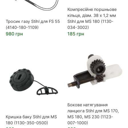
Компресійне поршньове
кільце, діам. 38 х 1,2 мм
Тросик газу Stihl для FS 55
Stihl для MS 180 (1130-
(4140-180-1109)
034-3002)
980 грн
185 грн
Бокове натягування
ланцюга Stihl для MS 170,
Кришка баку Stihl для MS
MS 180, MS 230 (1123-
180 (1130-350-0500)
007-1000)