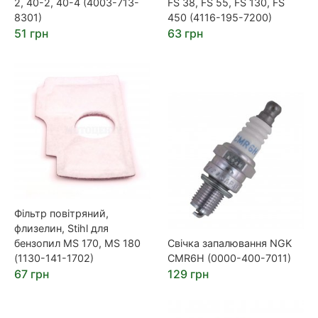
2, 40-2, 40-4 (4003-713-
FS 38, FS 55, FS 130, FS
8301)
450 (4116-195-7200)
51 грн
63 грн
Фільтр повітряний,
флизелин, Stihl для
бензопил MS 170, MS 180
Свічка запалювання NGK
(1130-141-1702)
CMR6H (0000-400-7011)
67 грн
129 грн