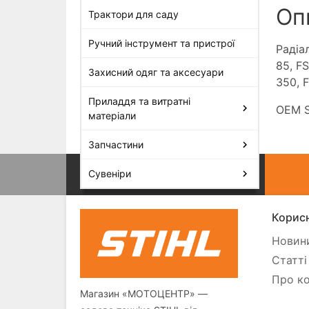
Оп
Трактори для саду
Ручний інструмент та пристрої
Радіа
85, FS
Захисний одяг та аксесуари
350, F
Приладдя та витратні
OEM S
матеріали
Запчастини
Сувеніри
Корисн
Новини
Статті
Про ко
Магазин «МОТОЦЕНТР» —