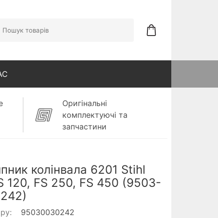
АС
е
Оригінальні
комплектуючі та
запчастини
пник колінвала 6201 Stihl
S 120, FS 250, FS 450 (9503-
242)
ару:
95030030242