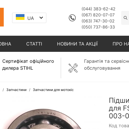
(044) 383-62-42
(067) 820-07-07
UA
(063) 747-30-02
(050) 737-86-33
ОВНА
СТАТТІ
НОВИНИ ТА АКЦІЇ
ПРО Н
Сертифікат офіційного
Гарантія та сервісн
дилера STIHL
обслуговування
Запчастини
Запчастини для мотокіс
Підши
для F
003-0
Код тов