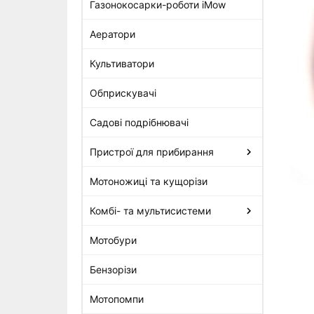
Газонокосарки-роботи iMow
Аератори
Підшипник колінвала 6201
Stihl для FS 120, FS 250, FS
Культиватори
450 (9503-003-0242)
335 грн
Обприскувачі
Садові подрібнювачі
Пристрої для прибирання
Мотоножиці та кущорізи
Комбі- та мультисистеми
Мотобури
Бензорізи
Мотопомпи