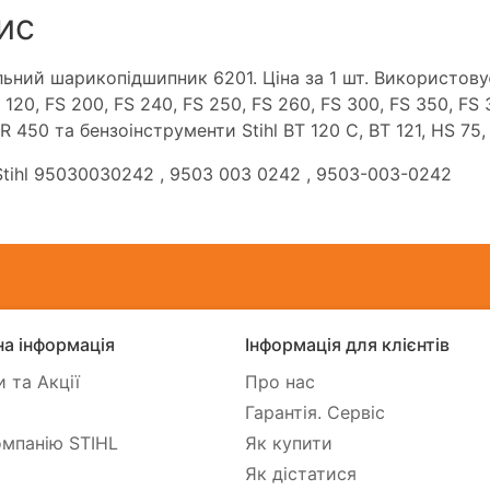
ис
льний шарикопідшипник 6201. Ціна за 1 шт. Використовує
 120, FS 200, FS 240, FS 250, FS 260, FS 300, FS 350, FS 
R 450 та бензоінструменти Stihl BT 120 C, BT 121, HS 75,
tihl 95030030242
, 9503 003 0242
, 9503-003-0242
а інформація
Інформація для клієнтів
 та Акції
Про нас
Гарантія. Сервіс
мпанію STIHL
Як купити
Як дістатися