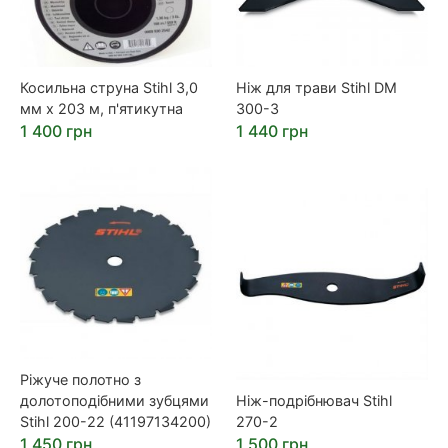
Косильна струна Stihl 3,0
Ніж для трави Stihl DM
мм х 203 м, п'ятикутна
300-3
1 400 грн
1 440 грн
Ріжуче полотно з
долотоподібними зубцями
Ніж-подрібнювач Stihl
Stihl 200-22 (41197134200)
270-2
1 450 грн
1 500 грн