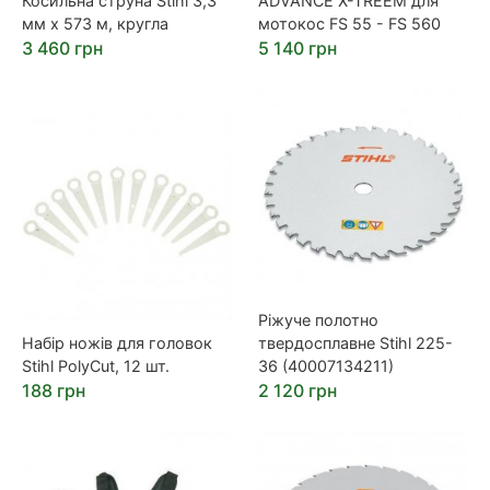
Косильна струна Stihl 3,3
ADVANCE X-TREEM для
мм х 573 м, кругла
мотокос FS 55 - FS 560
3 460 грн
5 140 грн
Ріжуче полотно
Набір ножів для головок
твердосплавне Stihl 225-
Stihl PolyCut, 12 шт.
36 (40007134211)
188 грн
2 120 грн