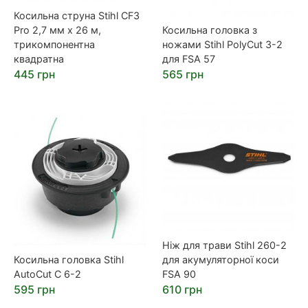
Косильна струна Stihl CF3
Pro 2,7 мм х 26 м,
Косильна головка з
трикомпонентна
ножами Stihl PolyCut 3-2
квадратна
для FSA 57
445 грн
565 грн
Ніж для трави Stihl 260-2
Косильна головка Stihl
для акумуляторної коси
AutoCut C 6-2
FSA 90
595 грн
610 грн