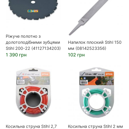
Ріжуче полотно з
долотоподібними зубцями
Напилок плоский Stihl 150
Stihl 200-22 (41127134203)
мм (08142523356)
1 390 грн
102 грн
Косильна струна Stihl 2,7
Косильна струна Stihl 2 мм