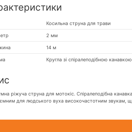
рактеристики
Косильна струна для трави
метр
2 мм
жина
14 м
ма
Кругла зі спіралеподібною канавкою
ис
мна ріжуча струна для мотокіс. Спіралеподібна канавка
ємним для людського вуха високочастотним звукам, що