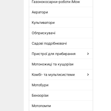
Газонокосарки-роботи iMow
Аератори
Косильна струна Stihl 2 мм х
14 м, кругла тиха
Культиватори
144 грн
Обприскувачі
Садові подрібнювачі
Пристрої для прибирання
Мотоножиці та кущорізи
Комбі- та мультисистеми
Мотобури
Бензорізи
Мотопомпи