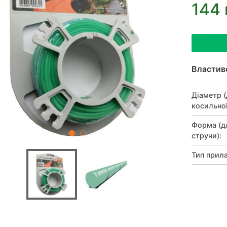
144 
Властив
Діаметр 
косильної
Форма (д
струни)
:
Тип прил