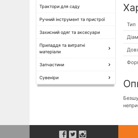
Ха
Трактори для саду
Ручний інструмент та пристрої
Тип
Захисний одяг та аксесуари
Діа
Приладдя та витратні
Дов
матеріали
Фор
Запчастини
Сувеніри
Оп
Безшу
непри