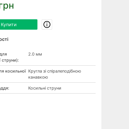
грн
Купити
ості
(для
2.0 мм
 струни)
:
ля косильної
Кругла зі спіралеподібною
канавкою
аддя
:
Косильні струни