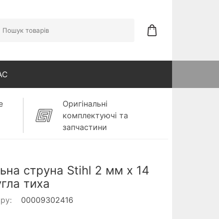
АС
е
Оригінальні
комплектуючі та
запчастини
ьна струна Stihl 2 мм х 14
угла тиха
ару:
00009302416