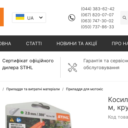
(044) 383-62-42
(067) 820-07-07
UA
(063) 747-30-02
(050) 737-86-33
ОВНА
СТАТТІ
НОВИНИ ТА АКЦІЇ
ПРО Н
Сертифікат офіційного
Гарантія та сервісн
дилера STIHL
обслуговування
Приладдя та витратні матеріали
Приладдя для мотокіс
Косил
м, кр
Код тов