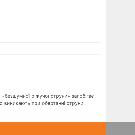
 «безшумної ріжучої струни» запобігає
 виникають при обертанні струни.