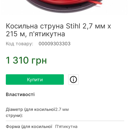
Косильна струна Stihl 2,7 мм х
215 м, п'ятикутна
Код товару:
00009303303
1 310 грн
Купити
Властивості
Діаметр (для косильної
2.7 мм
струни)
:
Форма (для косильної
П'ятикутна