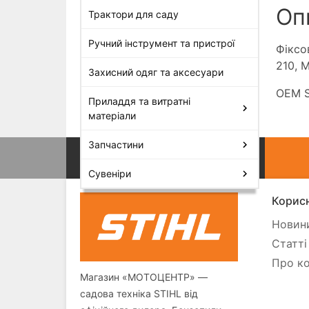
Оп
Трактори для саду
Ручний інструмент та пристрої
Фіксо
210, M
Захисний одяг та аксесуари
OEM S
Приладдя та витратні
матеріали
Запчастини
Сувеніри
Корисн
Новини
Статті
Про ко
Магазин «МОТОЦЕНТР» —
садова техніка STIHL від