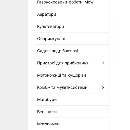
Газонокосарки-роботи iMow
Аератори
Нерухоме сопло 0.46
карбюратора Stihl для MS
Культиватори
180, MS 210 (1123-121-5602)
190 грн
Обприскувачі
Садові подрібнювачі
Пристрої для прибирання
Мотоножиці та кущорізи
Комбі- та мультисистеми
Мотобури
Бензорізи
Мотопомпи