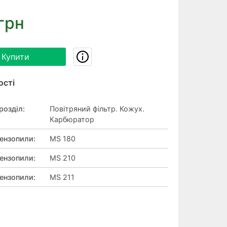
грн
Купити
ості
розділ
:
Повітряний фільтр. Кожух.
Карбюратор
ензопили
:
MS 180
ензопили
:
MS 210
ензопили
:
MS 211