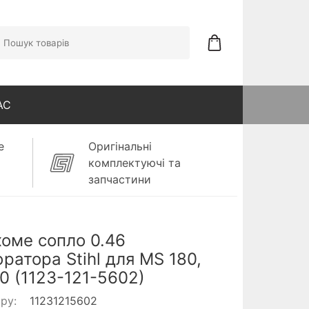
АС
е
Оригінальні
комплектуючі та
запчастини
оме сопло 0.46
ратора Stihl для MS 180,
0 (1123-121-5602)
ару:
11231215602