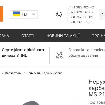
(044) 383-62-42
(067) 820-07-07
UA
(063) 747-30-02
(050) 737-86-33
ОВНА
СТАТТІ
НОВИНИ ТА АКЦІЇ
ПРО Н
Сертифікат офіційного
Гарантія та сервісн
дилера STIHL
обслуговування
Запчастини
Запчастини для бензопил
Нерух
карбю
MS 21
Код тов