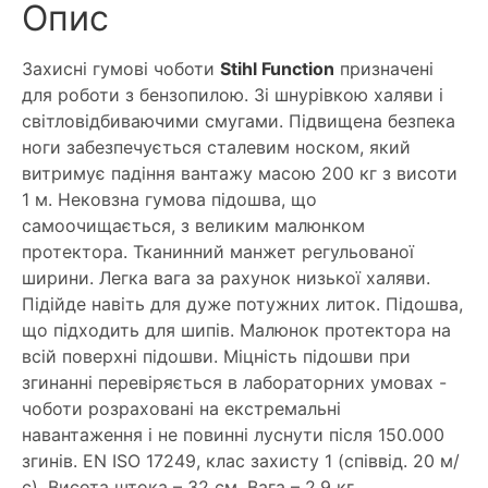
Опис
Захисні гумові чоботи
Stihl Function
призначені
для роботи з бензопилою. Зі шнурівкою халяви і
світловідбиваючими смугами. Підвищена безпека
ноги забезпечується сталевим носком, який
витримує падіння вантажу масою 200 кг з висоти
1 м. Нековзна гумова підошва, що
самоочищається, з великим малюнком
протектора. Тканинний манжет регульованої
ширини. Легка вага за рахунок низької халяви.
Підійде навіть для дуже потужних литок. Підошва,
що підходить для шипів. Малюнок протектора на
всій поверхні підошви. Міцність підошви при
згинанні перевіряється в лабораторних умовах -
чоботи розраховані на екстремальні
навантаження і не повинні луснути після 150.000
згинів. EN ISO 17249, клас захисту 1 (співвід. 20 м/
с). Висота штока – 32 см. Вага – 2,9 кг.