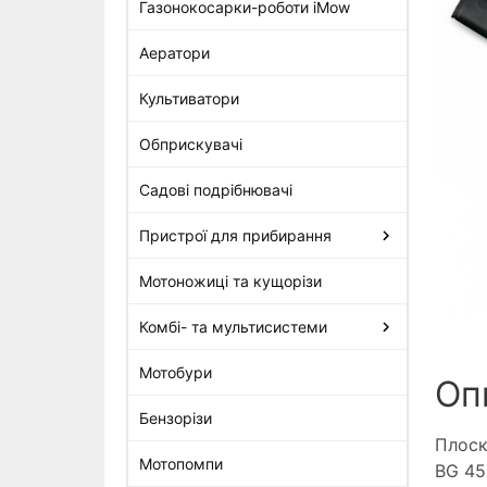
Газонокосарки-роботи iMow
Аератори
Плоске сопло Stihl для BG 56,
BG 86, BGE 71, BGE 81 (4229-
Культиватори
708-6301)
295 грн
Обприскувачі
Садові подрібнювачі
Пристрої для прибирання
Мотоножиці та кущорізи
Комбі- та мультисистеми
Мотобури
Оп
Бензорізи
Плоск
Мотопомпи
BG 45,