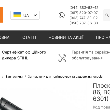
(044) 383-62-42
(067) 820-07-07
UA
(063) 747-30-02
(050) 737-86-33
ОВНА
СТАТТІ
НОВИНИ ТА АКЦІЇ
ПРО Н
Сертифікат офіційного
Гарантія та сервісн
дилера STIHL
обслуговування
Запчастини
Запчастини для повітродувок та садових пилососів
Плоск
86, B
6301)
Код тов