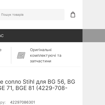
АС
е
Оригінальні
комплектуючі та
запчастини
е сопло Stihl для BG 56, BG
GE 71, BGE 81 (4229-708-
ару:
42297086301