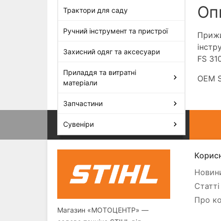
Оп
Трактори для саду
Ручний інструмент та пристрої
Прижи
інстру
Захисний одяг та аксесуари
FS 310
Приладдя та витратні
OEM S
матеріали
Запчастини
Сувеніри
Корисн
Новини
Статті
Про ко
Магазин «МОТОЦЕНТР» —