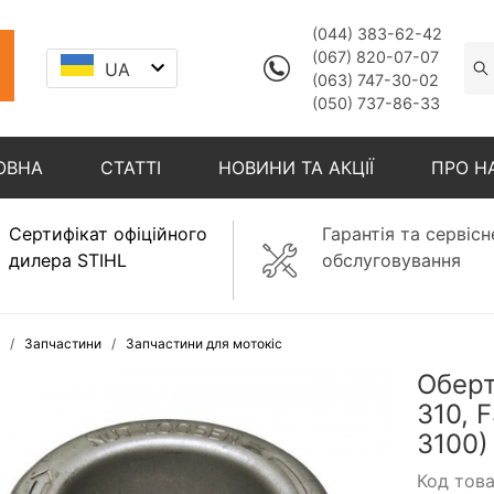
(044) 383-62-42
(067) 820-07-07
UA
(063) 747-30-02
(050) 737-86-33
ОВНА
СТАТТІ
НОВИНИ ТА АКЦІЇ
ПРО Н
Сертифікат офіційного
Гарантія та сервісн
дилера STIHL
обслуговування
Запчастини
Запчастини для мотокіс
Оберт
310, 
3100)
Код тов