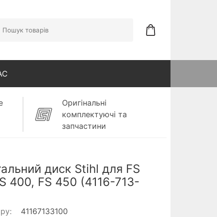
АС
е
Оригінальні
комплектуючі та
запчастини
альний диск Stihl для FS
FS 400, FS 450 (4116-713-
ару:
41167133100