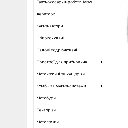
Газонокосарки-роботи iMow
Аератори
Обертальний диск Stihl для
FS 310, FS 400, FS 450 (4116-
Культиватори
713-3100)
152 грн
Обприскувачі
Садові подрібнювачі
Пристрої для прибирання
Мотоножиці та кущорізи
Комбі- та мультисистеми
Мотобури
Бензорізи
Мотопомпи