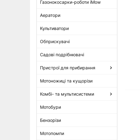
Газонокосарки-роботи iMow
Аератори
Гвинт IS-D5х20 стартера Stihl
для FS 55, FS 56, FS 120, FS
Культиватори
250, FS 450 (0000-951-1100)
30 грн
Обприскувачі
Садові подрібнювачі
Пристрої для прибирання
Мотоножиці та кущорізи
Комбі- та мультисистеми
Мотобури
Бензорізи
Мотопомпи