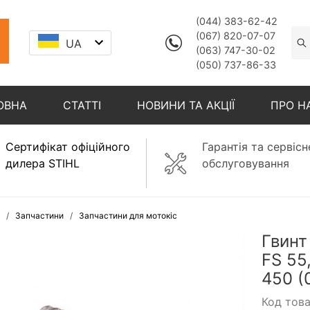
(044) 383-62-42
(067) 820-07-07
UA
(063) 747-30-02
(050) 737-86-33
ОВНА
СТАТТІ
НОВИНИ ТА АКЦІЇ
ПРО Н
Сертифікат офіційного
Гарантія та сервісн
дилера STIHL
обслуговування
Запчастини
Запчастини для мотокіс
Гвинт
FS 55,
450 (
Код тов