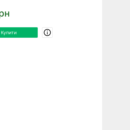
рн
Купити