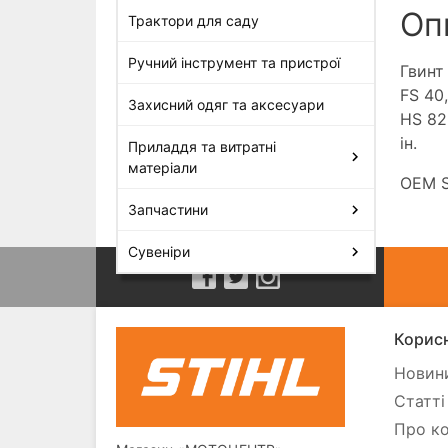
Оп
Трактори для саду
Ручний інструмент та пристрої
Гвинт
FS 40,
Захисний одяг та аксесуари
HS 82 
ін.
Приладдя та витратні
матеріали
OEM S
Запчастини
Сувеніри
Корисн
Новини
Статті
Про ко