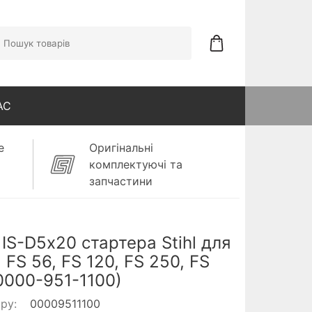
АС
е
Оригінальні
комплектуючі та
запчастини
 IS-D5х20 стартера Stihl для
 FS 56, FS 120, FS 250, FS
0000-951-1100)
ару:
00009511100