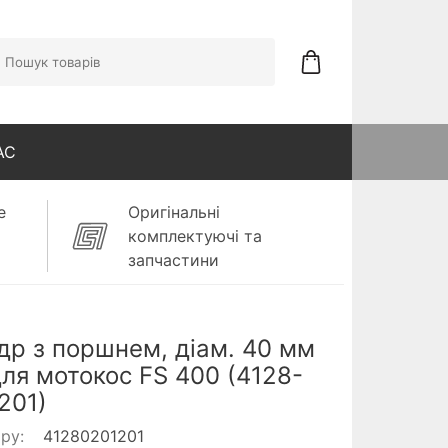
АС
е
Оригінальні
комплектуючі та
запчастини
др з поршнем, діам. 40 мм
 для мотокос FS 400 (4128-
201)
ару:
41280201201