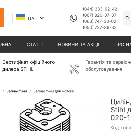
(044) 383-62-42
(067) 820-07-07
UA
(063) 747-30-02
(050) 737-86-33
ОВНА
СТАТТІ
НОВИНИ ТА АКЦІЇ
ПРО Н
Сертифікат офіційного
Гарантія та сервісн
дилера STIHL
обслуговування
Запчастини
Запчастини для мотокіс
Цилін
Stihl
020-1
Код тов