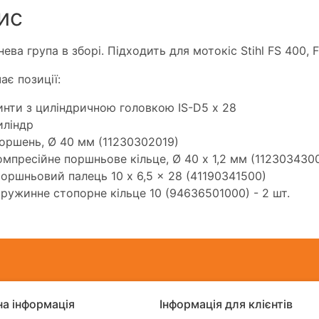
ис
ева група в зборі. Підходить для мотокіс Stihl FS 400, F
ає позиції:
винти з циліндричною головкою IS-D5 х 28
иліндр
Поршень, Ø 40 мм (11230302019)
Компресійне поршньове кільце, Ø 40 х 1,2 мм (1123034300
Поршньовий палець 10 x 6,5 x 28 (41190341500)
Пружинне стопорне кільце 10 (94636501000) - 2 шт.
а інформація
Інформація для клієнтів