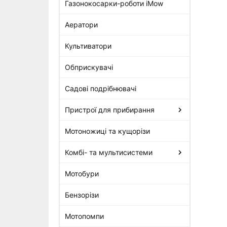
Газонокосарки-роботи iMow
Аератори
Циліндр з поршнем, діам. 40
мм Stihl для мотокос FS 400
Культиватори
(4128-020-1201)
5 320 грн
Обприскувачі
Садові подрібнювачі
Пристрої для прибирання
Мотоножиці та кущорізи
Комбі- та мультисистеми
Мотобури
Бензорізи
Мотопомпи