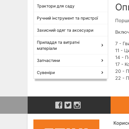
Оп
Трактори для саду
Ручний інструмент та пристрої
Поршн
Захисний одяг та аксесуари
Включ
Приладдя та витратні
7 - Г
матеріали
11 - Ц
14 - 
Запчастини
17 - 
20 - 
Сувеніри
22 - 
Корисн