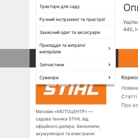
Оп
Трактори для саду
Ручний інструмент та пристрої
Ущіль
445, H
Захисний одяг та аксесуари
Приладдя та витратні
матеріали
Запчастини
Корисн
Сувеніри
Новини
Статті
Про ко
Магазин «МОТОЦЕНТР» —
садова техніка STIHL від
офіційного дилера. Бензопили,
акумуляторні та електричні