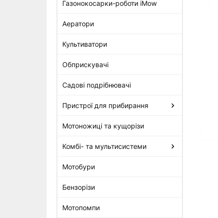
Газонокосарки-роботи iMow
Аератори
Сальник 25 x 47 x 7 Stihl
(9630-003-2929)
Культиватори
295 грн
Обприскувачі
Садові подрібнювачі
Пристрої для прибирання
Мотоножиці та кущорізи
Комбі- та мультисистеми
Мотобури
Бензорізи
Мотопомпи