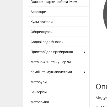
Газонокосарки-роботи iMow
Аератори
Модуль запалювання для
двигуна B&S газонокосарок
Культиватори
Stihl (593872)
2 048 грн
Обприскувачі
Садові подрібнювачі
Пристрої для прибирання
Мотоножиці та кущорізи
Комбі- та мультисистеми
Мотобури
Оп
Бензорізи
Модул
Мотопомпи