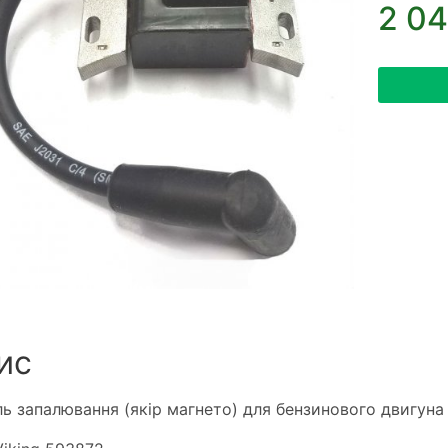
2 04
ис
ь запалювання (якір магнето) для бензинового двигуна B