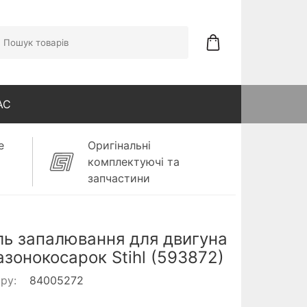
АС
е
Оригінальні
комплектуючі та
запчастини
ь запалювання для двигуна
азонокосарок Stihl (593872)
ару:
84005272