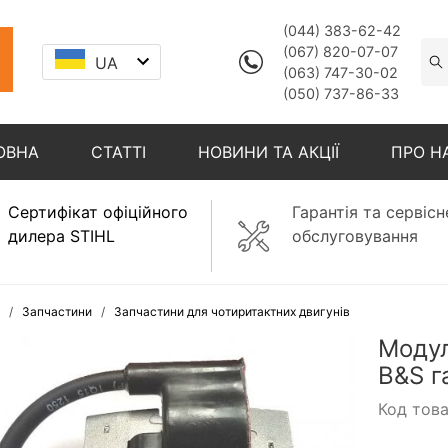
(044) 383-62-42
(067) 820-07-07
UA
(063) 747-30-02
(050) 737-86-33
ОВНА
СТАТТІ
НОВИНИ ТА АКЦІЇ
ПРО Н
Сертифікат офіційного
Гарантія та сервісн
дилера STIHL
обслуговування
Запчастини
Запчастини для чотиритактних двигунів
Модул
B&S г
Код тов