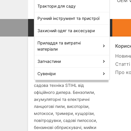
OEM V
Трактори для саду
Ручний інструмент та пристрої
Захисний одяг та аксесуари
Приладдя та витратні
Корисн
матеріали
Новини
Запчастини
Статті
Про ко
Сувеніри
Магазин «МОТОЦЕНТР» —
садова техніка STIHL від
офіційного дилера. Бензопили,
акумуляторні та електричні
ланцюгові пили, висоторізи,
мотокоси, тримери, кущорізи,
повітродувки, садові пилососи,
бензинові обприскувачі, мийки