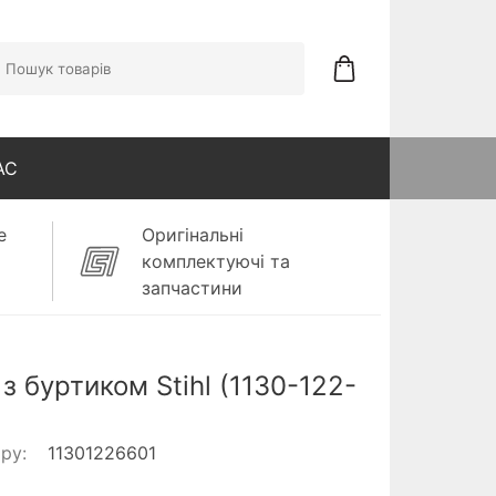
АС
е
Оригінальні
комплектуючі та
запчастини
 з буртиком Stihl (1130-122-
ару:
11301226601