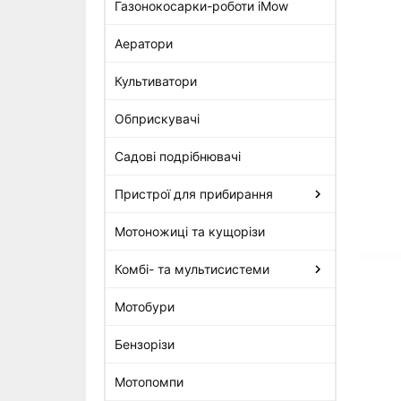
Газонокосарки-роботи iMow
Аератори
Гвинт з буртиком Stihl (1130-
122-6601)
Культиватори
76 грн
Обприскувачі
Садові подрібнювачі
Пристрої для прибирання
Мотоножиці та кущорізи
Комбі- та мультисистеми
Мотобури
Бензорізи
Мотопомпи