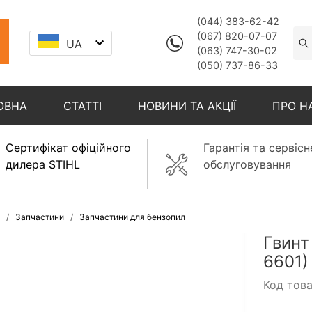
(044) 383-62-42
(067) 820-07-07
UA
(063) 747-30-02
(050) 737-86-33
ОВНА
СТАТТІ
НОВИНИ ТА АКЦІЇ
ПРО Н
Сертифікат офіційного
Гарантія та сервісн
дилера STIHL
обслуговування
Запчастини
Запчастини для бензопил
Гвинт
6601)
Код тов