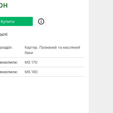
рн
Купити
ості
розділ
:
Картер. Паливний та масляний
баки
ензопили
:
MS 170
ензопили
:
MS 180