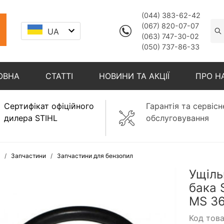
(044) 383-62-42
(067) 820-07-07
UA
(063) 747-30-02
(050) 737-86-33
ОВНА
СТАТТІ
НОВИНИ ТА АКЦІЇ
ПРО Н
Сертифікат офіційного
Гарантія та сервісн
дилера STIHL
обслуговування
Запчастини
Запчастини для бензопил
Ущіль
бака 
MS 36
Код тов