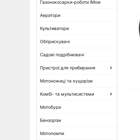
Газонокосарки-роботи iMow
Аератори
Ущільнення пробки
масляного бака Stihl для MS
Культиватори
230, MS 260, MS 360 (9645-
948-2470)
Обприскувачі
18 грн
Садові подрібнювачі
Пристрої для прибирання
Мотоножиці та кущорізи
Комбі- та мультисистеми
Мотобури
Бензорізи
Мотопомпи