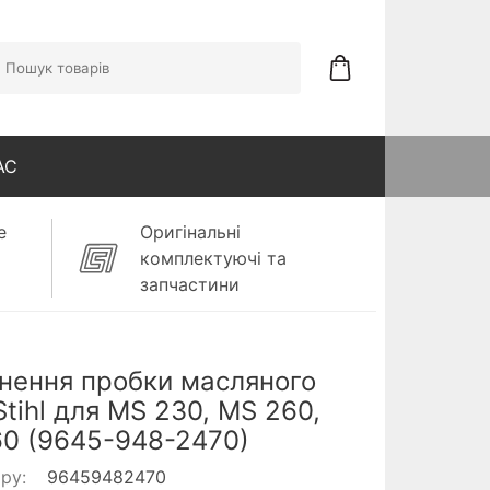
АС
е
Оригінальні
комплектуючі та
запчастини
нення пробки масляного
Stihl для MS 230, MS 260,
0 (9645-948-2470)
ару:
96459482470