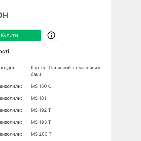
рн
Купити
ості
розділ
:
Картер. Паливний та масляний
баки
ензопили
:
MS 150 C
ензопили
:
MS 181
ензопили
:
MS 192 T
ензопили
:
MS 193 T
ензопили
:
MS 200 T