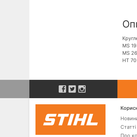
Оп
Кругл
MS 19
MS 26
HT 70 
Корисн
Новини
Статті
Про ко