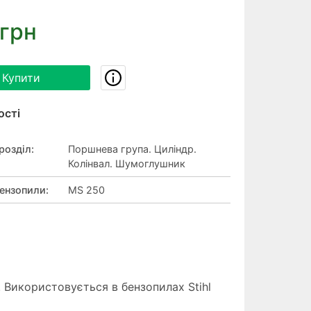
 грн
Купити
ості
розділ
:
Поршнева група. Циліндр.
Колінвал. Шумоглушник
ензопили
:
MS 250
т. Використовується в бензопилах Stihl