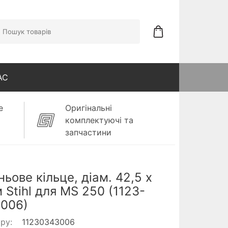
АС
е
Оригінальні
комплектуючі та
запчастини
ьове кільце, діам. 42,5 х
м Stihl для MS 250 (1123-
006)
ару:
11230343006