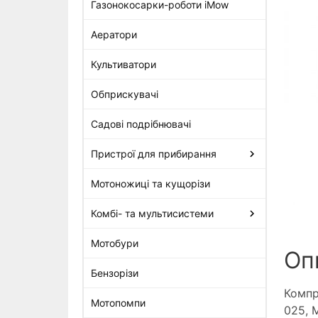
Газонокосарки-роботи iMow
Аератори
Поршньове кільце, діам. 42,5
х 1,2 мм Stihl для MS 250
Культиватори
(1123-034-3006)
242 грн
Обприскувачі
Садові подрібнювачі
Пристрої для прибирання
Мотоножиці та кущорізи
Комбі- та мультисистеми
Мотобури
Оп
Бензорізи
Компр
Мотопомпи
025, 