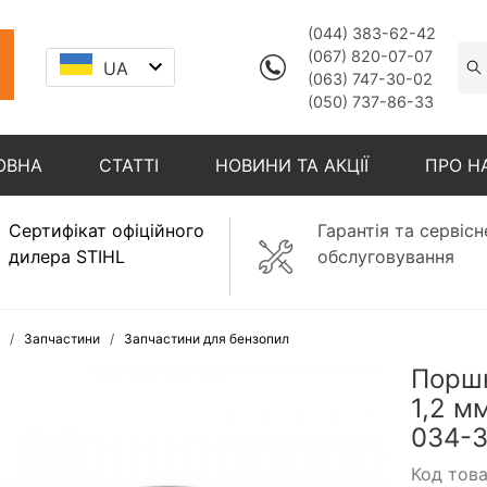
(044) 383-62-42
(067) 820-07-07
UA
(063) 747-30-02
(050) 737-86-33
ОВНА
СТАТТІ
НОВИНИ ТА АКЦІЇ
ПРО Н
Сертифікат офіційного
Гарантія та сервісн
дилера STIHL
обслуговування
Запчастини
Запчастини для бензопил
Поршн
1,2 м
034-3
Код тов