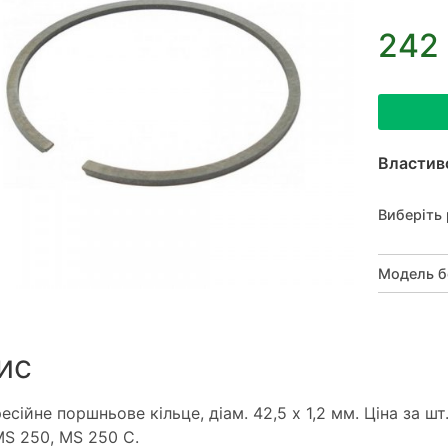
242
Властив
Виберіть 
Модель б
ис
есійне поршньове кільце, діам. 42,5 х 1,2 мм. Ціна за ш
MS 250, MS 250 C.