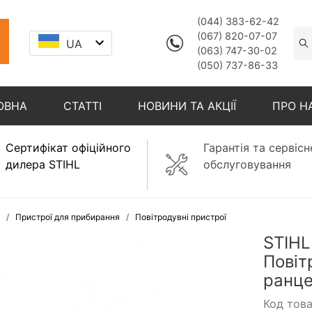
(044) 383-62-42
(067) 820-07-07
UA
(063) 747-30-02
(050) 737-86-33
ОВНА
СТАТТІ
НОВИНИ ТА АКЦІЇ
ПРО Н
Сертифікат офіційного
Гарантія та сервісн
дилера STIHL
обслуговування
Пристрої для прибирання
Повітродувні пристрої
STIHL
Повіт
ранц
Код тов