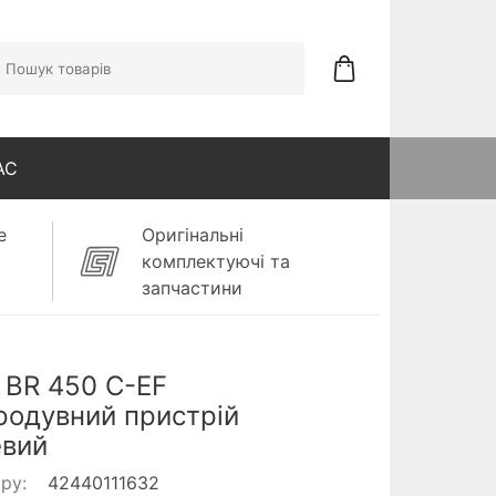
АС
е
Оригінальні
комплектуючі та
запчастини
 BR 450 C-EF
родувний пристрій
евий
ару:
42440111632