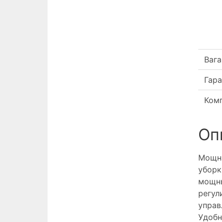
Вага
Гара
Комп
Оп
Мощна
уборк
мощны
регул
управ
Удобн