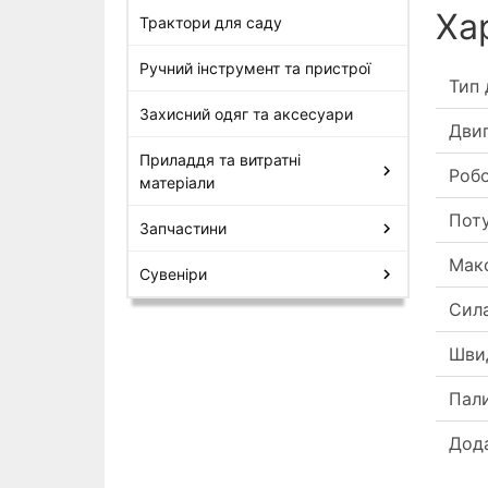
Ха
Трактори для саду
Ручний інструмент та пристрої
Тип 
Захисний одяг та аксесуари
Дви
Приладдя та витратні
Робо
матеріали
Пот
Запчастини
Макс
Сувеніри
Сила
Швид
Пал
Дод