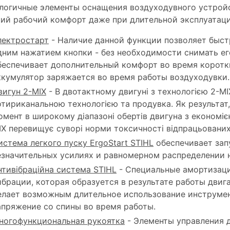
логичные элементы оснащения воздуходувного устро
ий рабочий комфорт даже при длительной эксплуатаци
лектростарт
- Наличие данной функции позволяет быст
дним нажатием кнопки - без необходимости снимать ег
беспечивает дополнительный комфорт во время коротк
ккумулятор заряжается во время работы воздуходувки.
вигун 2-MIX
- В двотактному двигуні з технологією 2-MI
отириканальною технологією та продувка. Як результат,
омент в широкому діапазоні обертів двигуна з економіє
IX перевищує суворі норми токсичності відпрацьованих г
истема легкого пуску ErgoStart STIHL
обеспечивает зап
езначительных усилиях и равномерном распределении н
нтивібраційна система STIHL
- Специальные амортизац
ибрации, которая образуется в результате работы двиг
елает возможным длительное использование инструмен
апряжение со спины во время работы.
ногофункциональная рукоятка
- Элементы управления д