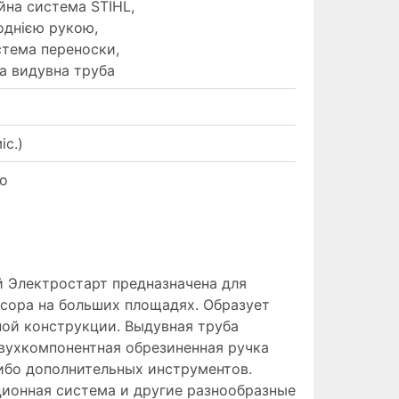
йна система STIHL,
однією рукою,
стема переноски,
а видувна труба
іс.)
ло
 Электростарт предназначена для
усора на больших площадях. Образует
ой конструкции. Выдувная труба
Двухкомпонентная обрезиненная ручка
ибо дополнительных инструментов.
ионная система и другие разнообразные