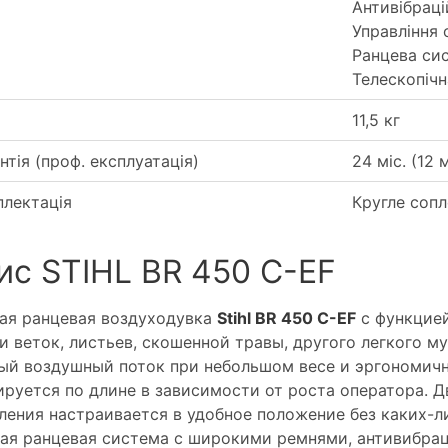
Антивібраці
Управління 
Ранцева си
Телескопічн
11,5 кг
нтія (проф. експлуатація)
24 міс. (12 м
лектація
Кругле соп
ис STIHL BR 450 C-EF
я ранцевая воздуходувка
Stihl BR 450 C-EF
с функцией
и веток, листьев, скошенной травы, другого легкого м
й воздушный поток при небольшом весе и эргономичн
ируется по длине в зависимости от роста оператора. 
ления настраивается в удобное положение без каких-л
ая ранцевая система с широкими ремнями, антивибрац