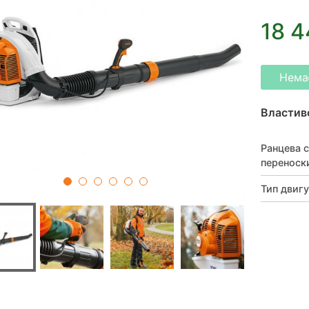
18 4
Немає
Властив
Ранцева 
переноск
Тип двиг