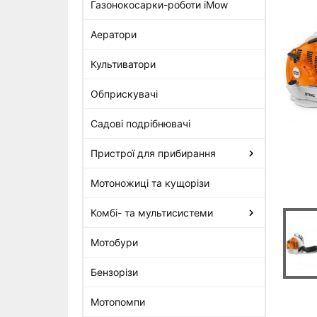
Газонокосарки-роботи iMow
Аератори
STIHL BR 450 C-EF
Повітродувний пристрій
Культиватори
ранцевий
18 449 грн
Обприскувачі
Садові подрібнювачі
Пристрої для прибирання
Мотоножиці та кущорізи
Комбі- та мультисистеми
Мотобури
Бензорізи
Мотопомпи