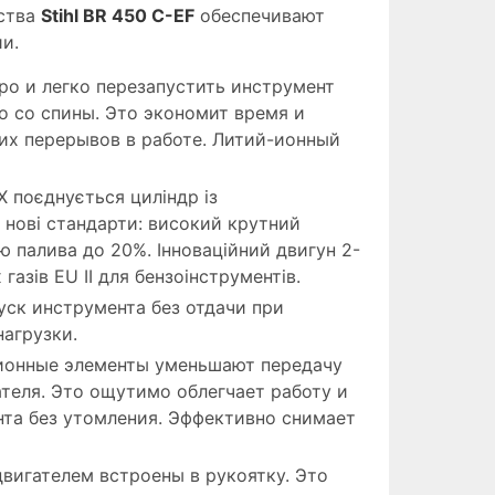
йства
Stihl BR 450 C-EF
обеспечивают
и.
ро и легко перезапустить инструмент
о со спины. Это экономит время и
их перерывов в работе. Литий-ионный
X поєднується циліндр із
 нові стандарти: високий крутний
ю палива до 20%. Інноваційний двигун 2-
азів EU II для бензоінструментів.
уск инструмента без отдачи при
агрузки.
ионные элементы уменьшают передачу
ателя. Это ощутимо облегчает работу и
та без утомления. Эффективно снимает
вигателем встроены в рукоятку. Это