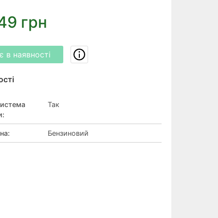
49 грн
 в наявності
ості
система
Так
и
:
уна
:
Бензиновий