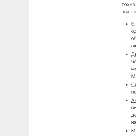
техно
высок
Е
о
о
а
Д
ч
м
M
С
н
А
в
д
н
М