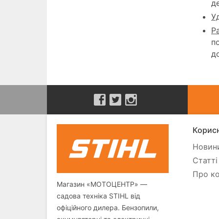
д
У
Р
п
д
Корисн
Новини
Статті
Про ко
Магазин «МОТОЦЕНТР» —
садова техніка STIHL від
офіційного дилера. Бензопили,