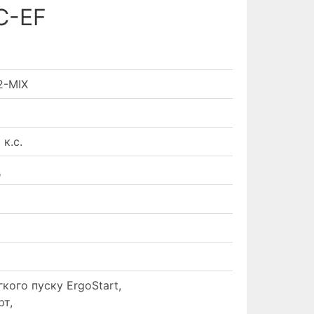
C-EF
2-MIX
 к.с.
д
кого пуску ErgoStart,
рт,