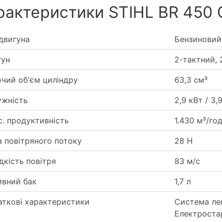
рактеристики STIHL BR 450 
двигуна
Бензиновий
гун
2-тактний, 
чий об'єм циліндру
63,3 см³
ужність
2,9 кВт / 3,9
. продуктивність
1.430 м³/го
 повітряного потоку
28 Н
кість повітря
83 м/с
ивний бак
1,7 л
аткові характеристики
Система лег
Електроста