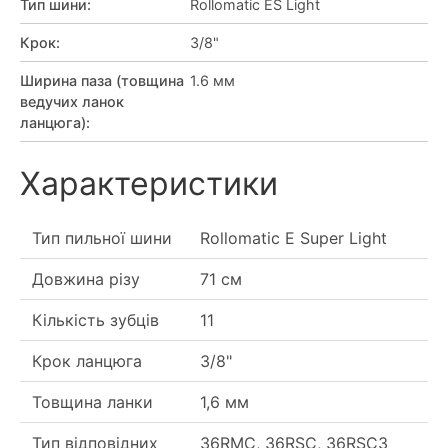
Тип шини
:
Rollomatic ES Light
Крок
:
3/8"
Ширина паза (товщина
1.6 мм
ведучих ланок
ланцюга)
:
Характеристики
Тип пильної шини
Rollomatic E Super Light
Довжина різу
71 см
Кількість зубців
11
Крок ланцюга
3/8"
Товщина ланки
1,6 мм
Тип відповідних
36RMC, 36RSC, 36RSC3