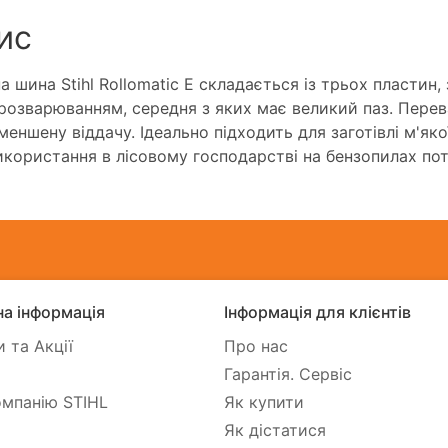
ис
а шина Stihl Rollomatic E складається із трьох пластин,
розварюванням, середня з яких має великий паз. Переваг
меншену віддачу. Ідеально підходить для заготівлі м'як
икористання в лісовому господарстві на бензопилах пот
а інформація
Інформація для клієнтів
 та Акції
Про нас
Гарантія. Сервіс
мпанію STIHL
Як купити
Як дістатися