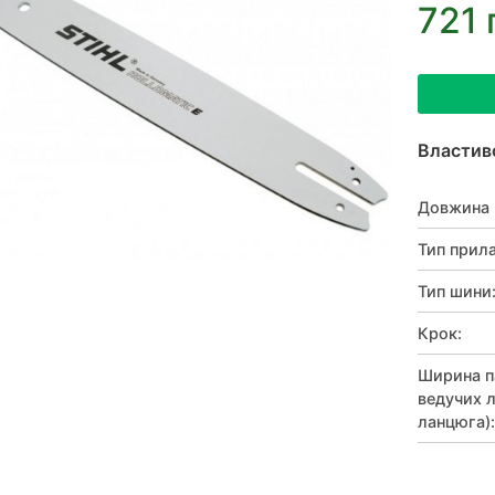
721 
Властив
Довжина 
Тип прил
Тип шини
Крок
:
Ширина п
ведучих 
ланцюга)
: