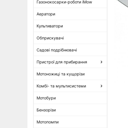
Газонокосарки-роботи iMow
Аератори
Пильна шина Stihl Rollomatic E
30 см, 1,3 мм, 3/8"P, 44 з.
Культиватори
721 грн
Обприскувачі
Садові подрібнювачі
Пристрої для прибирання
Мотоножиці та кущорізи
Комбі- та мультисистеми
Мотобури
Бензорізи
Мотопомпи