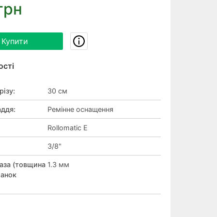
грн
Купити
ості
різу
:
30 см
аддя
:
Ремінне оснащення
:
Rollomatic E
3/8"
аза (товщина
1.3 мм
ланок