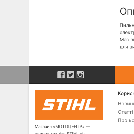
Оп
Пильн
елект
Має з
для в
Корисн
Новини
Статті
Про ко
Магазин «МОТОЦЕНТР» —
садова техніка STIHL від