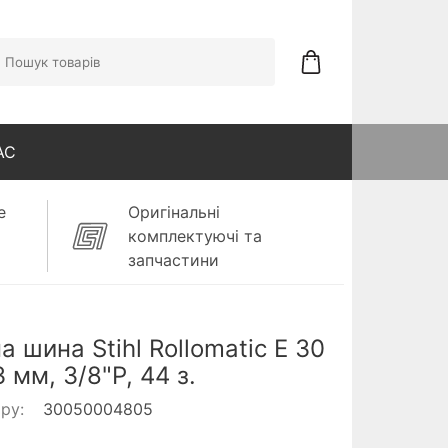
АС
е
Оригінальні
комплектуючі та
запчастини
а шина Stihl Rollomatic E 30
3 мм, 3/8"P, 44 з.
ару:
30050004805