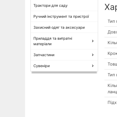
Ха
Трактори для саду
Ручний інструмент та пристрої
Тип 
Захисний одяг та аксесуари
Довж
Приладдя та витратні
Кіль
матеріали
Кро
Запчастини
Тов
Сувеніри
Тип 
Кіль
лан
Підх