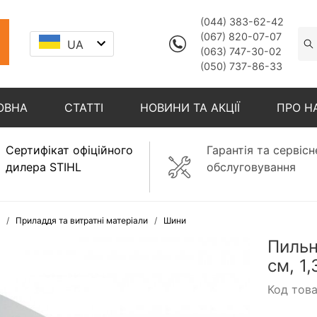
(044) 383-62-42
(067) 820-07-07
UA
(063) 747-30-02
(050) 737-86-33
ОВНА
СТАТТІ
НОВИНИ ТА АКЦІЇ
ПРО Н
Сертифікат офіційного
Гарантія та сервісн
дилера STIHL
обслуговування
Приладдя та витратні матеріали
Шини
Пильн
см, 1,
Код тов