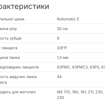
рактеристики
пильної шини
Rollomatic E
ина різу
30 см
кість зубців
9
к ланцюга
3/8"P
щина ланки
1,3 мм
відповідних ланцюгів
63PMC, 63PMC3, 63PS, 6
кість ведучих ланок
44
цюга
одить для мотопил
MS 170, 180, 181, 211, 230,
230