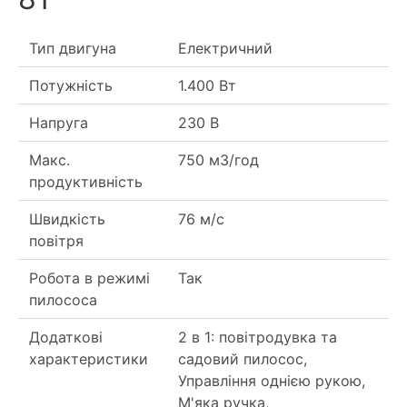
Тип двигуна
Електричний
Потужність
1.400 Вт
Напруга
230 В
Макс.
750 м3/год
продуктивність
Швидкість
76 м/с
повітря
Робота в режимі
Так
пилососа
Додаткові
2 в 1: повітродувка та
характеристики
садовий пилосос,
Управління однією рукою,
М'яка ручка,