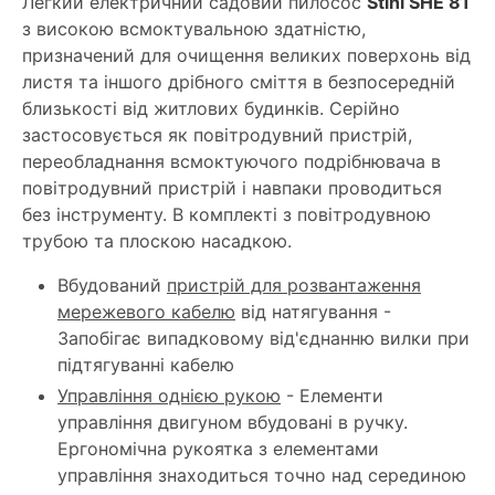
Легкий електричний садовий пилосос
Stihl SHE 81
з високою всмоктувальною здатністю,
призначений для очищення великих поверхонь від
листя та іншого дрібного сміття в безпосередній
близькості від житлових будинків. Серійно
застосовується як повітродувний пристрій,
переобладнання всмоктуючого подрібнювача в
повітродувний пристрій і навпаки проводиться
без інструменту. В комплекті з повітродувною
трубою та плоскою насадкою.
Вбудований
пристрій для розвантаження
мережевого кабелю
від натягування -
Запобігає випадковому від'єднанню вилки при
підтягуванні кабелю
Управління однією рукою
- Елементи
управління двигуном вбудовані в ручку.
Ергономічна рукоятка з елементами
управління знаходиться точно над серединою