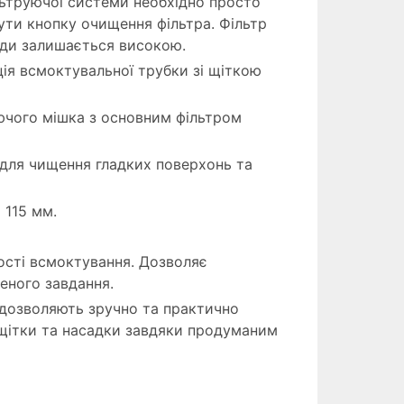
ьтруючої системи необхідно просто
ути кнопку очищення фільтра. Фільтр
жди залишається високою.
ція всмоктувальної трубки зі щіткою
уючого мішка з основним фільтром
для чищення гладких поверхонь та
 115 мм.
сті всмоктування. Дозволяє
еного завдання.
дозволяють зручно та практично
, щітки та насадки завдяки продуманим