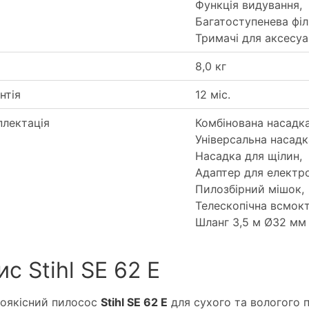
Функція видування,
Багатоступенева філ
Тримачі для аксесуа
8,0 кг
нтія
12 міс.
лектація
Комбінована насадка
Універсальна насадк
Насадка для щілин,
Адаптер для електро
Пилозбірний мішок,
Телескопічна всмокт
Шланг 3,5 м Ø32 мм
с Stihl SE 62 E
оякісний пилосос
Stihl SE 62 E
для сухого та вологого 