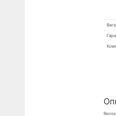
Вага
Гара
Комп
Опи
Висок