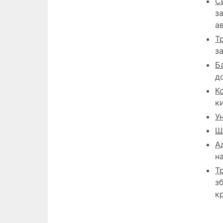
С
з
а
Т
з
Б
д
К
к
У
Щ
А
н
Т
з
к