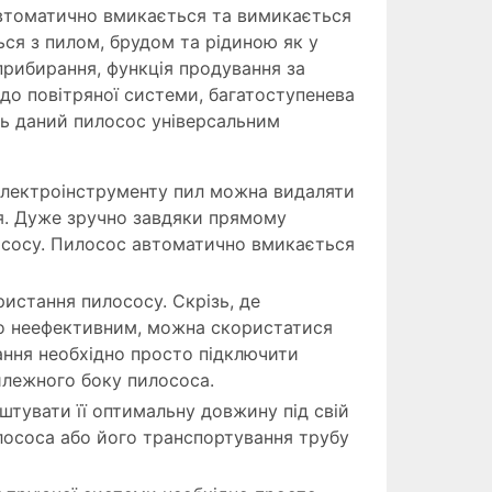
автоматично вмикається та вимикається
ся з пилом, брудом та рідиною як у
 прибирання, функція продування за
до повітряної системи, багатоступенева
ть даний пилосос універсальним
електроінструменту пил можна видаляти
ня. Дуже зручно завдяки прямому
ососу. Пилосос автоматично вмикається
стання пилососу. Скрізь, де
о неефективним, можна скористатися
ання необхідно просто підключити
илежного боку пилососа.
тувати її оптимальну довжину під свій
илососа або його транспортування трубу