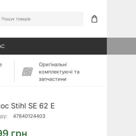
АС
е
Оригінальні
комплектуючі та
запчастини
ос Stihl SE 62 E
ару:
47840124403
99 грн