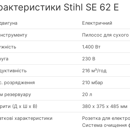
рактеристики Stihl SE 62 E
двигуна
Електричний
інструменту
Пилосос для сухого
ужність
1.400 Вт
руга
230 В
дуктивність
216 м³/год
с. розрядження
210 мбар
м резервуару
20 л
рити (Д х Ш х В)
380 х 375 х 485 мм
аткові характеристики
Розетка для електро
Система очищення ф