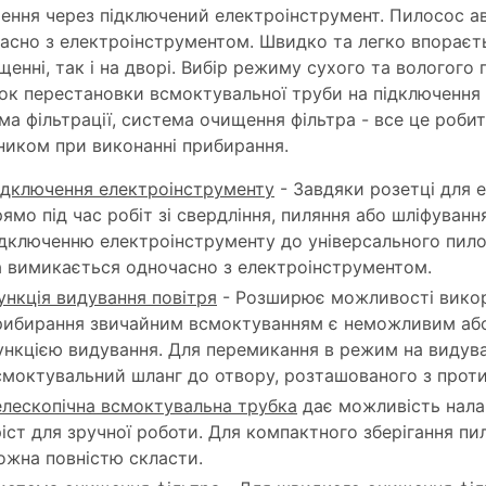
ення через підключений електроінструмент. Пилосос 
асно з електроінструментом. Швидко та легко впораєть
щенні, так і на дворі. Вибір режиму сухого та вологого
ок перестановки всмоктувальної труби на підключення 
ма фільтрації, система очищення фільтра - все це роби
ником при виконанні прибирання.
ідключення електроінструменту
- Завдяки розетці для 
рямо під час робіт зі свердління, пиляння або шліфуван
ідключенню електроінструменту до універсального пил
а вимикається одночасно з електроінструментом.
ункція видування повітря
- Розширює можливості викори
рибирання звичайним всмоктуванням є неможливим аб
ункцією видування. Для перемикання в режим на видув
смоктувальний шланг до отвору, розташованого з прот
елескопічна всмоктувальна трубка
дає можливість налаш
ріст для зручної роботи. Для компактного зберігання п
ожна повністю скласти.