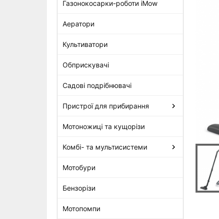
Газонокосарки-роботи iMow
Аератори
Пилосос Stihl SE 62 E
11 699 грн
Культиватори
Обприскувачі
Садові подрібнювачі
Пристрої для прибирання
Мотоножиці та кущорізи
Комбі- та мультисистеми
Мотобури
Бензорізи
Мотопомпи