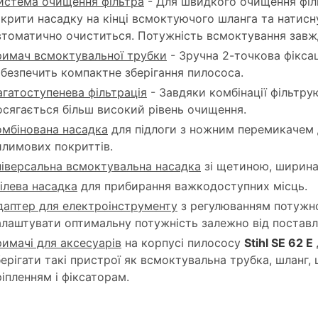
истема очищення фільтра
- Для швидкого очищення філ
акрити насадку на кінці всмоктуючого шланга та натисн
втоматично очиститься. Потужність всмоктування зав
римач всмоктувальної трубки
- Зручна 2-точкова фікса
абезпечить компактне зберігання пилососа.
агатоступенева фільтрація
- Завдяки комбінації фільтр
осягається більш високий рівень очищення.
омбінована насадка
для підлоги з ножним перемикачем 
илимових покриттів.
ніверсальна всмоктувальна насадка
зі щетиною, ширина
ілева насадка
для прибирання важкодоступних місць.
даптер для електроінструменту
з регулюванням потужно
алаштувати оптимальну потужність залежно від поставл
римачі для аксесуарів
на корпусі пилососу
Stihl SE 62 E
берігати такі пристрої як всмоктувальна трубка, шланг
ріпленням і фіксаторам.