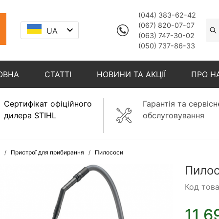
(044) 383-62-42
(067) 820-07-07
UA
(063) 747-30-02
(050) 737-86-33
ОВНА
СТАТТІ
НОВИНИ ТА АКЦІЇ
ПРО Н
Сертифікат офіційного
Гарантія та сервісн
дилера STIHL
обслуговування
Пристрої для прибирання
Пилососи
Пилос
Код тов
11 6