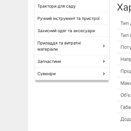
Ха
Трактори для саду
Ручний інструмент та пристрої
Тип 
Захисний одяг та аксесуари
Тип 
Приладдя та витратні
Пот
матеріали
Нап
Запчастини
Про
Сувеніри
Мак
Об'є
Габа
Дод