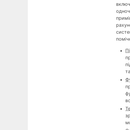
включ
одноч
примі
рахун
систе
поміч
П
п
п
т
Ф
п
ф
в
Т
з
м