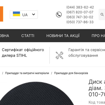
(044) 383-62-42
(067) 820-07-07
UA
(063) 747-30-02
(050) 737-86-33
ОВНА
СТАТТІ
НОВИНИ ТА АКЦІЇ
ПРО Н
Сертифікат офіційного
Гарантія та сервісн
дилера STIHL
обслуговування
Приладдя та витратні матеріали
Приладдя для бензорізів
Диск 
діам.
010-7
Код тов