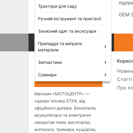
підпр
Трактори для саду
OEM S
Ручний інструмент та пристрої
Захисний одяг та аксесуари
Приладдя та витратні
матеріали
Корисн
Запчастини
Новини
Сувеніри
Статті
Про ко
Магазин «МОТОЦЕНТР» —
садова техніка STIHL від
офіційного дилера. Бензопили,
акумуляторні та електричні
ланцюгові пили, висоторізи,
мотокоси, тримери, кущорізи,