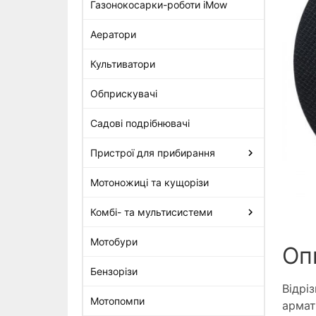
Газонокосарки-роботи iMow
Аератори
Диск абразивний Stihl
Стандарт, діам. 300x4,0 мм,
Культиватори
сталь (0835-010-7000)
525 грн
Обприскувачі
Садові подрібнювачі
Пристрої для прибирання
Мотоножиці та кущорізи
Комбі- та мультисистеми
Мотобури
Оп
Бензорізи
Відрі
Мотопомпи
армат