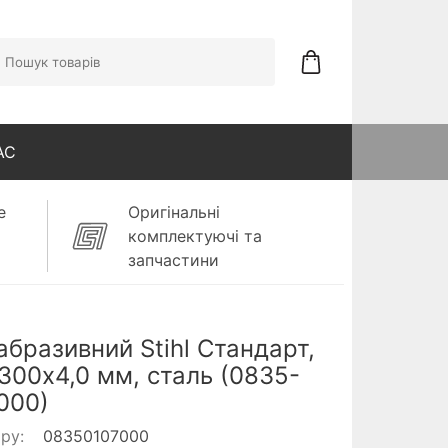
АС
е
Оригінальні
комплектуючі та
запчастини
абразивний Stihl Стандарт,
 300x4,0 мм, сталь (0835-
000)
ару:
08350107000