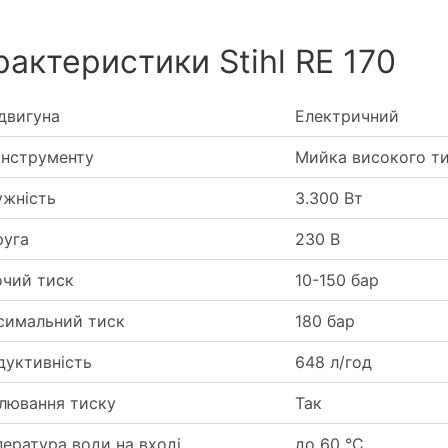
рактеристики Stihl RE 170
двигуна
Електричний
інструменту
Мийка високого ти
ужність
3.300 Вт
руга
230 В
очий тиск
10-150 бар
симальний тиск
180 бар
дуктивність
648 л/год
лювання тиску
Так
ература води на вході
до 60 °C