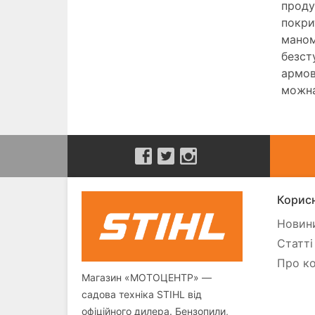
проду
покри
маном
безст
армов
можна
Корисн
Новини
Статті
Про ко
Магазин «МОТОЦЕНТР» —
садова техніка STIHL від
офіційного дилера. Бензопили,