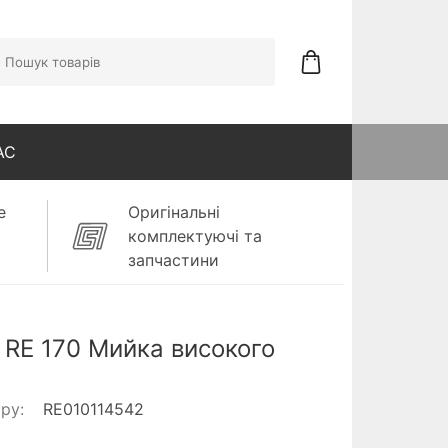
АС
е
Оригінальні
комплектуючі та
запчастини
 RE 170 Мийка високого
ару:
RE010114542