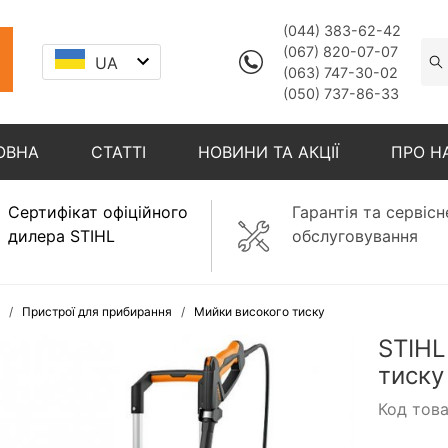
(044) 383-62-42
(067) 820-07-07
UA
(063) 747-30-02
(050) 737-86-33
ОВНА
СТАТТІ
НОВИНИ ТА АКЦІЇ
ПРО Н
Сертифікат офіційного
Гарантія та сервісн
дилера STIHL
обслуговування
Пристрої для прибирання
Мийки високого тиску
STIHL
тиску
Код тов