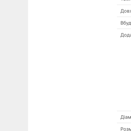
Дов
Вбуд
Дод
Діам
Роз