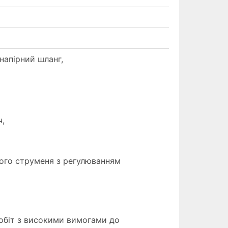
апірний шланг,
,
ого струменя з регулюванням
обіт з високими вимогами до