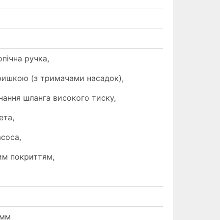
пічна ручка,
кришкою (з тримачами насадок),
нання шланга високого тиску,
ета,
асоса,
им покриттям,
 мм