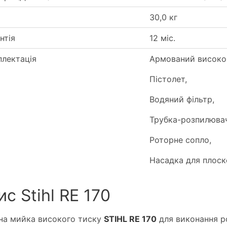
30,0 кг
нтія
12 міс.
лектація
Армований високон
Пістолет,
Водяний фільтр,
Трубка-розпилювач
Роторне сопло,
Насадка для плоск
с Stihl RE 170
на мийка високого тиску
STIHL RE 170
для виконання р