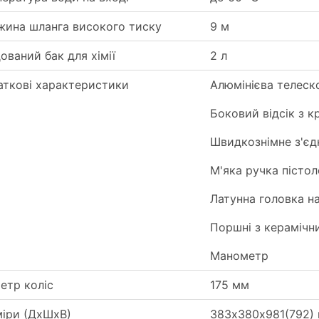
жина шланга високого тиску
9 м
ований бак для хімії
2 л
аткові характеристики
Алюмінієва телеско
Боковий відсік з 
Швидкознімне з'єд
М'яка ручка пістол
Латунна головка н
Поршні з керамічн
Манометр
етр коліс
175 мм
міри (ДхШхВ)
383х380х981(792)