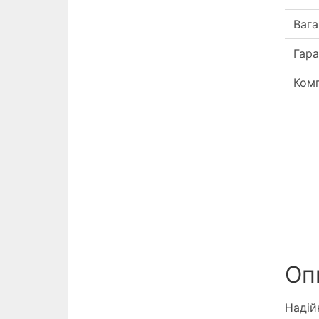
Вага
Гара
Комп
Опи
Надій