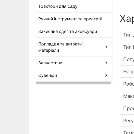
Трактори для саду
Ха
Ручний інструмент та пристрої
Захисний одяг та аксесуари
Тип 
Приладдя та витратні
Тип 
матеріали
Пот
Запчастини
Нап
Сувеніри
Роб
Мак
Про
Регу
Темп