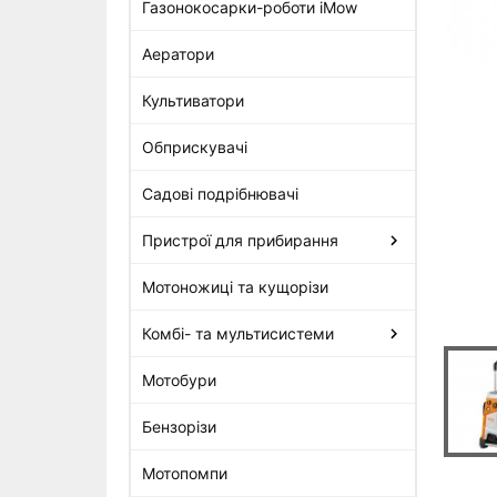
Газонокосарки-роботи iMow
Аератори
STIHL RE 170 Мийка
високого тиску
Культиватори
35 699 грн
Обприскувачі
Садові подрібнювачі
Пристрої для прибирання
Мотоножиці та кущорізи
Комбі- та мультисистеми
Мотобури
Бензорізи
Мотопомпи