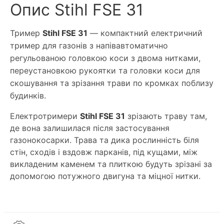
Опис Stihl FSE 31
Тример
Stihl FSE 31
— компактний електричний
тример для газонів з напівавтоматично
регульованою головкою коси з двома нитками,
переустановкою рукоятки та головки коси для
скошування та зрізання трави по кромках поблизу
будинків.
Електротримери
Stihl FSE 31
зрізають траву там,
де вона залишилася після застосування
газонокосарки. Трава та дика рослинність біля
стін, сходів і вздовж парканів, під кущами, між
викладеним каменем та плиткою будуть зрізані за
допомогою потужного двигуна та міцної нитки.