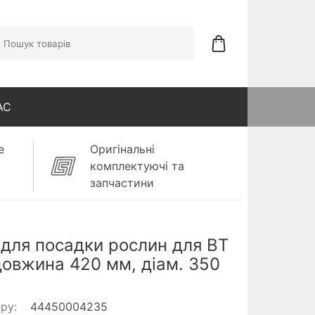
АС
е
Оригінальні
комплектуючі та
запчастини
для посадки рослин для BT
довжина 420 мм, діам. 350
ару:
44450004235