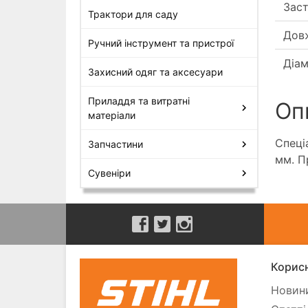
Заст
Трактори для саду
Дов
Ручний інструмент та пристрої
Діа
Захисний одяг та аксесуари
Приладдя та витратні
Оп
матеріали
Спеці
Запчастини
мм. П
Сувеніри
Корисн
Новини