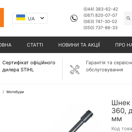
(044) 383-62-42
(067) 820-07-07
UA
(063) 747-30-02
(050) 737-86-33
ОВНА
СТАТТІ
НОВИНИ ТА АКЦІЇ
ПРО Н
Сертифікат офіційного
Гарантія та сервісн
дилера STIHL
обслуговування
Мотобури
Шнек 
360, 
мм
Код тов