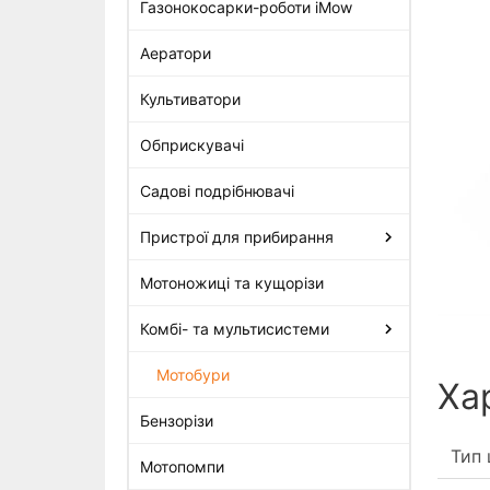
Газонокосарки-роботи iMow
Аератори
Шнек для посадки рослин
для BT 360, довжина 420 мм,
Культиватори
діам. 350 мм
12 147 грн
Обприскувачі
Садові подрібнювачі
Пристрої для прибирання
Мотоножиці та кущорізи
Комбі- та мультисистеми
Мотобури
Ха
Бензорізи
Тип
Мотопомпи