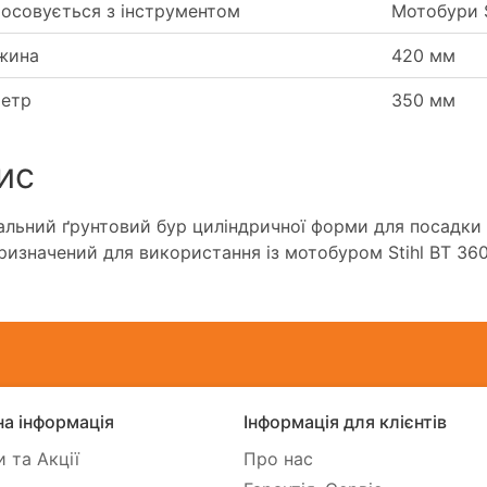
осовується з інструментом
Мотобури S
жина
420 мм
метр
350 мм
ис
альний ґрунтовий бур циліндричної форми для посадки
ризначений для використання із мотобуром Stihl BT 360
а інформація
Інформація для клієнтів
 та Акції
Про нас