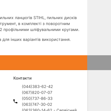
ильних ланцюгів STIHL, пильних дисків
нструмент, в комплекті з поворотним
а 2 профільними шліфувальними кругами.
 для інших варіантів використання.
Контакти
(044)383-62-42

(067)820-07-07

(050)737-86-33

(063)747-30-02

(063)360-14-62 - Сервісний 