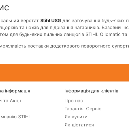
ис
рсальний верстат
Stihl USG
для заточування будь-яких п
ущорізів та ножів для підрізання чагарників. Базовий і
том для будь-яких пильних ланцюгів STIHL Oilomatic т
 можливість поставки додаткового поворотного супорта
а інформація
Інформація для клієнтів
 та Акції
Про нас
Гарантія. Сервіс
мпанію STIHL
Як купити
Як дістатися