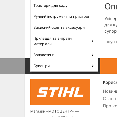
Оп
Трактори для саду
Ручний інструмент та пристрої
Уніве
для к
Захисний одяг та аксесуари
супор
Приладдя та витратні
Існує
матеріали
Запчастини
Сувеніри
Корисн
Новини
Статті
Про ко
Магазин «МОТОЦЕНТР» —