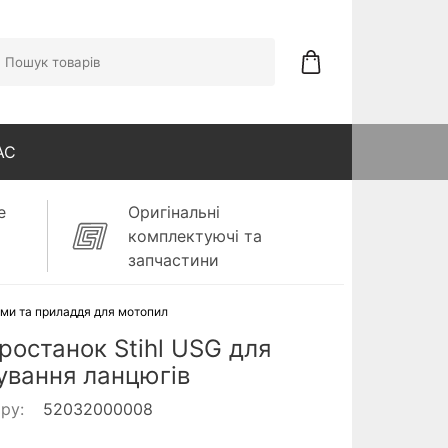
АС
е
Оригінальні
комплектуючі та
запчастини
ами та приладдя для мотопил
ростанок Stihl USG для
ування ланцюгів
ару:
52032000008