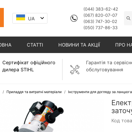
(044) 383-62-42
(067) 820-07-07
UA
(063) 747-30-02
(050) 737-86-33
ОВНА
СТАТТІ
НОВИНИ ТА АКЦІЇ
ПРО Н
Сертифікат офіційного
Гарантія та сервісн
дилера STIHL
обслуговування
Приладдя та витратні матеріали
Інструменти для догляду за ланцюг
Елект
заточ
Код тов