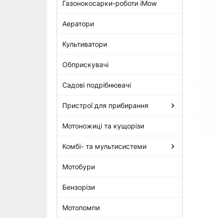
Газонокосарки-роботи iMow
Аератори
Електростанок Stihl USG для
заточування ланцюгів
Культиватори
22 495 грн
Обприскувачі
Садові подрібнювачі
Пристрої для прибирання
Мотоножиці та кущорізи
Комбі- та мультисистеми
Мотобури
Бензорізи
Мотопомпи