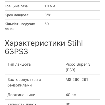
Товщина паза
:
1.3 мм
Крок ланцюга
:
3/8"
Кількість ведучих
60
ланок
:
Характеристики Stihl
63PS3
Тип ланцюга
Picco Super 3
(PS3)
Застосовується з
MS 260, 261
бензопилами
Довжина шини
40 см
Кількість ланок
60