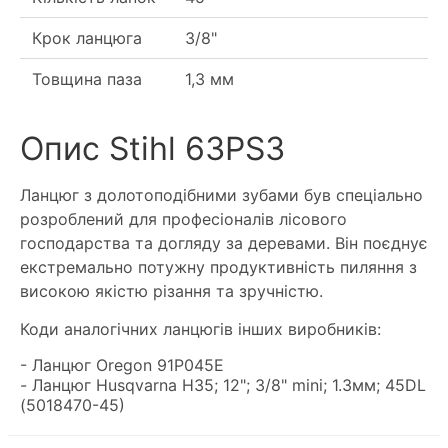
Крок ланцюга
3/8"
Товщина паза
1,3 мм
Опис Stihl 63PS3
Ланцюг з долотоподібними зубами був спеціально
розроблений для професіоналів лісового
господарства та догляду за деревами. Він поєднує
екстремально потужну продуктивність пиляння з
високою якістю різання та зручністю.
Коди аналогічних ланцюгів інших виробників:
- Ланцюг Oregon 91P045E
- Ланцюг Husqvarna Н35; 12"; 3/8" mini; 1.3мм; 45DL
(5018470-45)