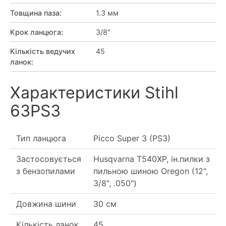
Товщина паза
:
1.3 мм
Крок ланцюга
:
3/8"
Кількість ведучих
45
ланок
:
Характеристики Stihl
63PS3
Тип ланцюга
Picco Super 3 (PS3)
Застосовується
Husqvarna T540XP, ін.пилки з
з бензопилами
пильною шиною Oregon (12",
3/8", .050")
Довжина шини
30 см
Кількість ланок
45