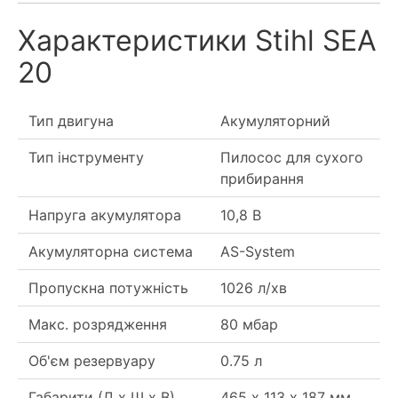
Характеристики Stihl SEA
20
Тип двигуна
Акумуляторний
Тип інструменту
Пилосос для сухого
прибирання
Напруга акумулятора
10,8 В
Акумуляторна система
AS-System
Пропускна потужність
1026 л/хв
Макс. розрядження
80 мбар
Об'єм резервуару
0.75 л
Габарити (Д х Ш х В)
465 х 113 х 187 мм