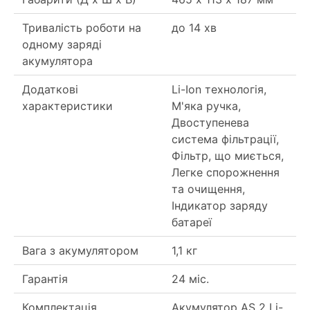
Тривалість роботи на
до 14 хв
одному заряді
акумулятора
Додаткові
Li-Ion технологія,
характеристики
М'яка ручка,
Двоступенева
система фільтрації,
Фільтр, що миється,
Легке спорожнення
та очищення,
Індикатор заряду
батареї
Вага з акумулятором
1,1 кг
Гарантія
24 міс.
Комплектація
Акумулятор AS 2 Li-