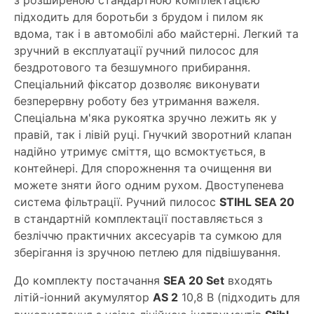
з розширеною стандартною комплектацією
підходить для боротьби з брудом і пилом як
вдома, так і в автомобілі або майстерні. Легкий та
зручний в експлуатації ручний пилосос для
бездротового та безшумного прибирання.
Спеціальний фіксатор дозволяє виконувати
безперервну роботу без утримання важеля.
Спеціальна м'яка рукоятка зручно лежить як у
правій, так і лівій руці. Гнучкий зворотний клапан
надійно утримує сміття, що всмоктується, в
контейнері. Для спорожнення та очищення ви
можете зняти його одним рухом. Двоступенева
система фільтрації. Ручний пилосос
STIHL SEA 20
в стандартній комплектації поставляється з
безліччю практичних аксесуарів та сумкою для
зберігання із зручною петлею для підвішування.
До комплекту постачання
SEA 20 Set
входять
літій-іонний акумулятор
AS 2
10,8 В
(підходить для